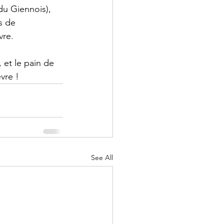
u Giennois), 
s de 
re. 
et le pain de 
re !   
See All