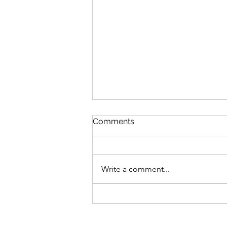
Comments
Write a comment...
Du 24 au 26 juillet : grand
week-end musical à
Dumphlun