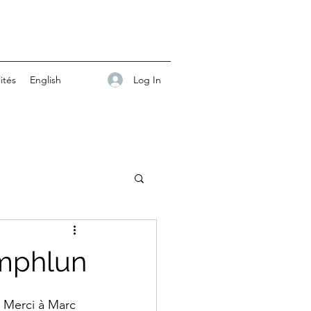
Log In
ités
English
umphlun
. Merci à Marc 