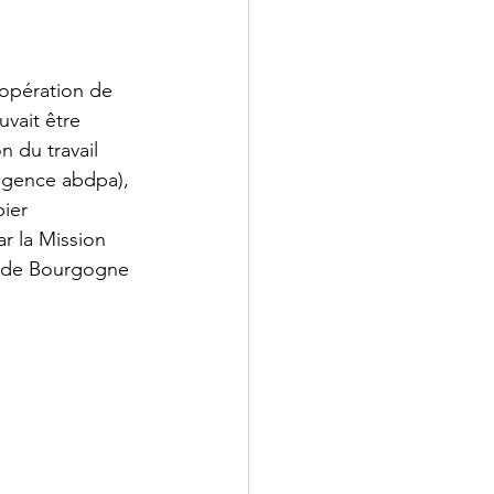
'opération de 
vait être 
 du travail 
(agence abdpa), 
ier 
r la Mission 
C de Bourgogne 