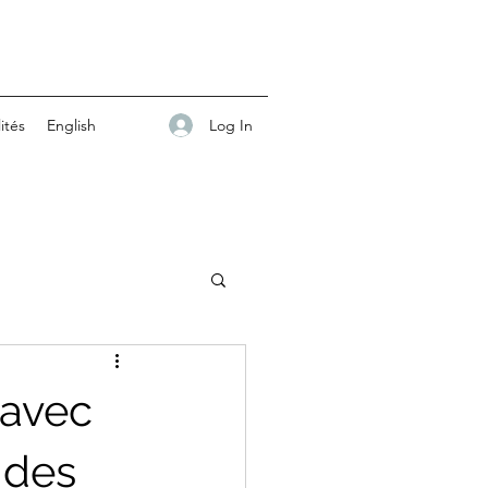
Log In
ités
English
 avec
 des