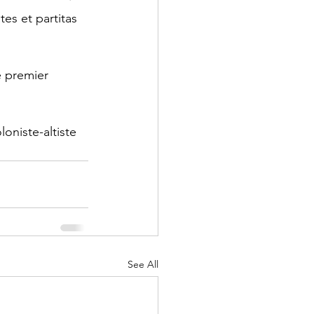
es et partitas 
e premier 
oniste-altiste 
See All