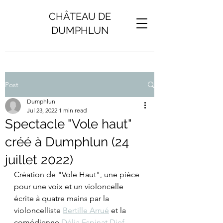
CHÂTEAU DE
DUMPHLUN
Post
Dumphlun
Jul 23, 2022
1 min read
Spectacle "Vole haut"
créé à Dumphlun (24
juillet 2022)
Création de "Vole Haut", une pièce 
pour une voix et un violoncelle 
écrite à quatre mains par la 
violoncelliste 
Bertille Arrué
 et la 
comédienne 
Délia Espinat Dief