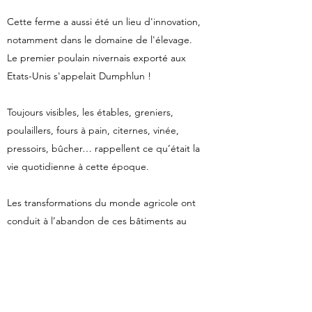
Cette ferme a aussi été un lieu d'innovation,
notamment dans le domaine de l'élevage.
Le premier poulain nivernais exporté aux
Etats-Unis s'appelait Dumphlun !
Toujours visibles, les étables, greniers,
poulaillers, fours à pain, citernes, vinée,
pressoirs, bûcher… rappellent ce qu’était la
vie quotidienne à cette époque.
Les transformations du monde agricole ont
conduit à l’abandon de ces bâtiments au
début des années 1990. Les toits ont cessé
d’être entretenus, se sont effondrés par
endroit et l'ensemble est passé très près de
la ruine complète.