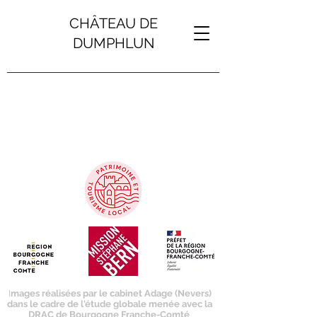
CHÂTEAU DE
DUMPHLUN
I
mages réalisées par le cabinet Adage (Nevers)
dans le cadre de l'étude globale menée avec la
DRAC de Bourgogne Franche-Comté