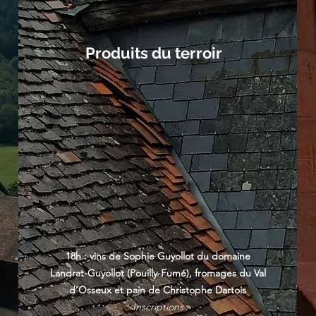
Produits du terroir
18h : vins de Sophie Guyollot du domaine
Landrat-Guyollot (Pouilly-Fumé), fromages du Val
d’Osseux et pain de Christophe Dartois
Inscriptions