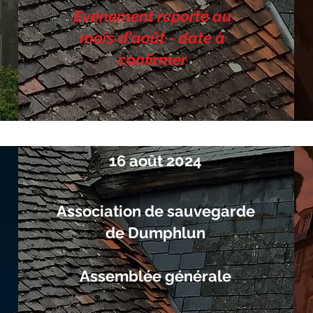
*
Evénement reporté au
mois d'août - date à
confirmer
16 août 2024
Association de sauvegarde
de Dumphlun
Assemblée générale