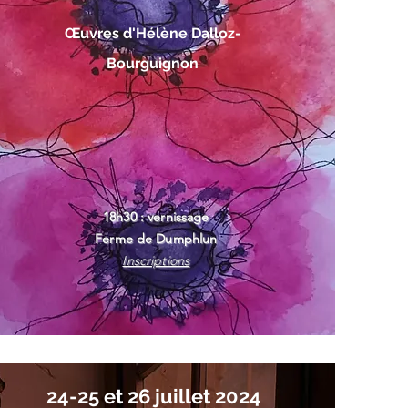
Œuvres d'Hélène Dalloz-
Bourguignon
18h30 : vernissage
Ferme de Dumphlun
Inscriptions
24-25 et 26 juillet 2024