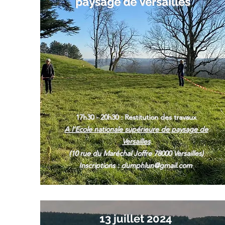
paysage de Versailles
17h30 - 20h30 : Restitution des travaux
A l'Ecole nationale supérieure de paysage de
Versailles
(10 rue du Maréchal Joffre 78000 Versailles)
Inscriptions :
dumphlun@gmail.com
13 juillet 2024