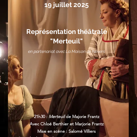
19 juillet 2025
Représentation théâtrale
"Merteuil"
en partenariat avec La Maison de Nevers
21h30 :
Merteuil
de Majorie Frantz
Avec Chloé Berthier et Marjorie Frantz
Mise en scène : Salomé Villiers