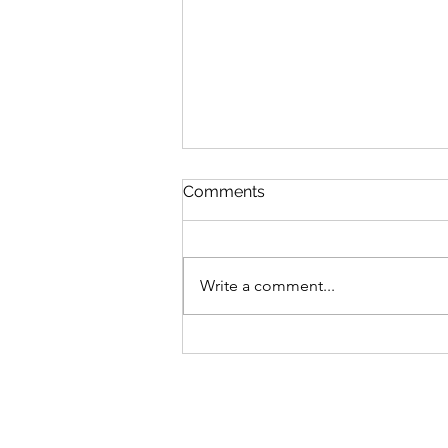
Comments
Write a comment...
Du 24 au 26 juillet : grand
week-end musical à
Dumphlun