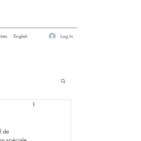
Log In
ités
English
c
l de 
on spéciale 