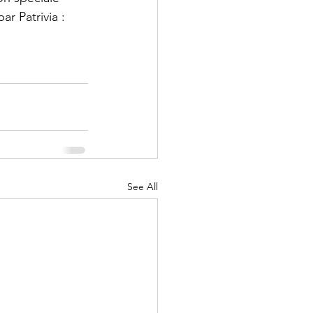
r Patrivia :  
See All